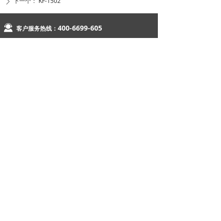
下一个：
KF-1502
ꄲ
끤
400-6699-605
客户服务热线：
欢迎关注我们的官方微博和微信
官方微信
官方微博
版权所有 ©
凯发电声科技集团
京ICP备09003397号
本网站由阿里云提供云计算及安全服务
本网站支持
IPv6
Powered by 万网