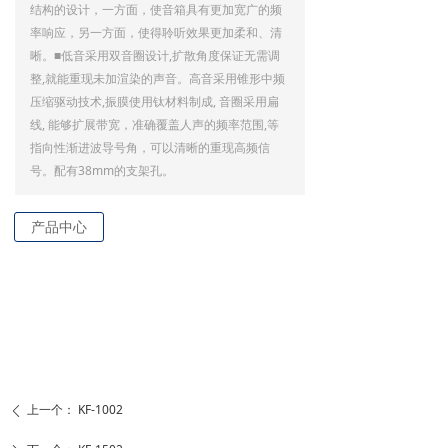
结构的设计，一方面，使音箱具有更加宽广的频
率响应，另一方面，使得聆听效果更加柔和、清
晰。■低音采用双音圈设计,扩散角度保证无需调
整,就能重现未加渲染的声音。高音采用锥形中频
压缩驱动技术,振膜使用钛材料制成, 音圈采用扁
线, 能够扩展带宽，准确覆盖人声的频率范围,等
指向性渐进波导号角，可以清晰的重现高频信
号。配有38mm的支架孔。
产品中心
上一个：
KF-1002
ꄴ